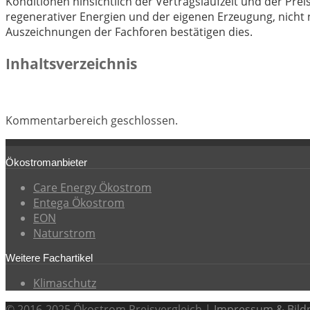
Konditionen hinsichtlich der Vertragslaufzeit und der Pre
regenerativer Energien und der eigenen Erzeugung, nicht 
Auszeichnungen der Fachforen bestätigen dies.
Inhaltsverzeichnis
Kommentarbereich geschlossen.
Ökostromanbieter
Care Energy Ökostrom
Entega Ökostrom
EON
Naturstrom
Weitere Fachartikel
Klimaschutz
© 2016-2025 Ökostrom Preisvergleich |
Impressum & Bild