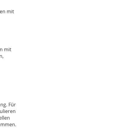
den mit
n mit
n,
ng. Für
ulieren
ellen
sammen.