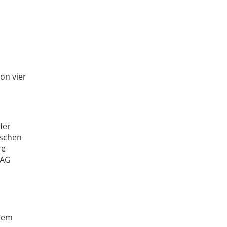
on vier
fer
tschen
re
 AG
esem