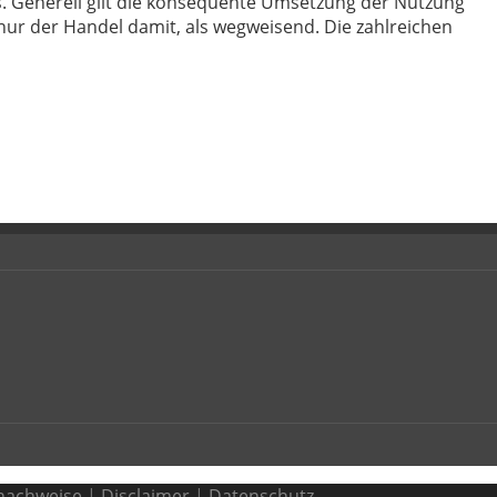
is. Generell gilt die konsequente Umsetzung der Nutzung
nur der Handel damit, als wegweisend. Die zahlreichen
nachweise
|
Disclaimer
|
Datenschutz