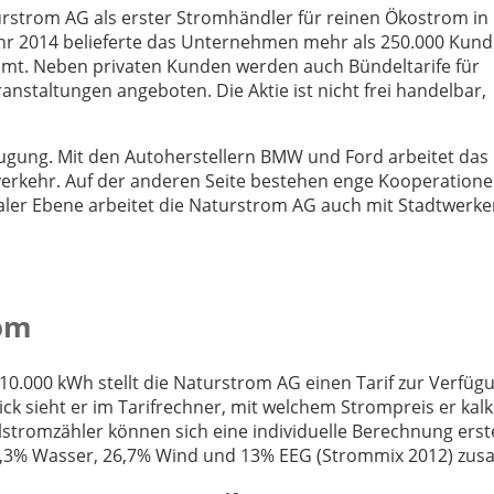
aturstrom AG als erster Stromhändler für reinen Ökostrom in
 Jahr 2014 belieferte das Unternehmen mehr als 250.000 Kun
mmt. Neben privaten Kunden werden auch Bündeltarife für
nstaltungen angeboten. Die Aktie ist nicht frei handelbar,
ugung. Mit den Autoherstellern BMW und Ford arbeitet das
erkehr. Auf der anderen Seite bestehen enge Kooperatione
r Ebene arbeitet die Naturstrom AG auch mit Stadtwerke
rom
0.000 kWh stellt die Naturstrom AG einen Tarif zur Verfügu
k sieht er im Tarifrechner, mit welchem Strompreis er kalk
stromzähler können sich eine individuelle Berechnung erst
60,3% Wasser, 26,7% Wind und 13% EEG (Strommix 2012) zu